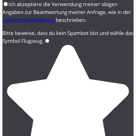
Bitte lasse dieses Feld leer.
Bitte lasse dieses Feld leer.
Ich akzeptiere die Verwendung meiner obigen
Angaben zur Beantwortung meiner Anfrage, wie in der
Datenschutzerklärung
beschrieben.
Bitte beweise, dass du kein Spambot bist und wähle das
Symbol
Flugzeug
.