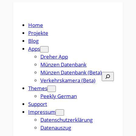
Zum
Inhalt
springen
Home
Projekte
Blog
Apps
Dreher App
Münzen Datenbank
Münzen Datenbank (Beta)
Suchen
Verkehrskamera (Beta)
Themes
Peekly German
Support
Impressum
Datenschutzerklärung
Datenauszug