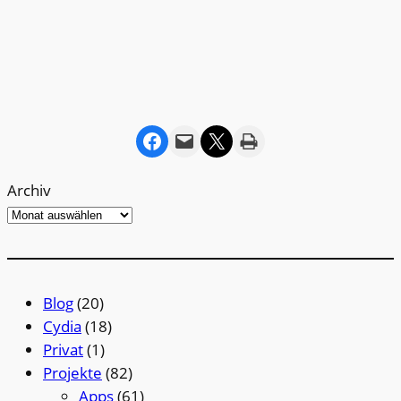
Share on Facebook
Email this Page
Share on X
Print this Page
Archiv
Blog
(20)
Cydia
(18)
Privat
(1)
Projekte
(82)
Apps
(61)