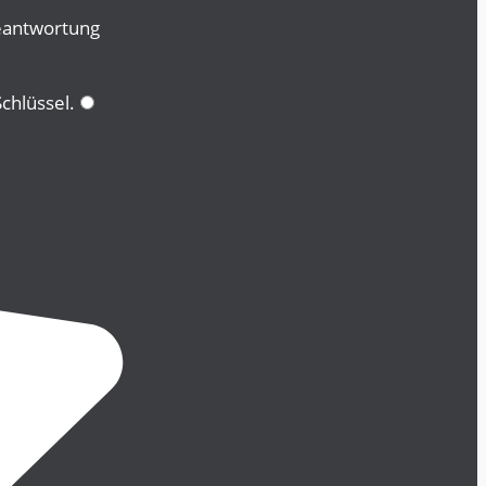
eantwortung
chlüssel
.