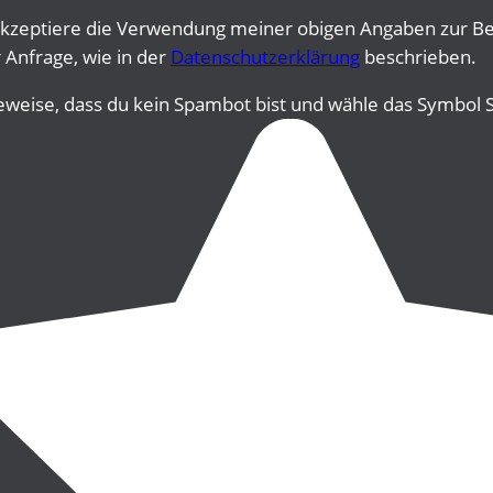
asse dieses Feld leer.
asse dieses Feld leer.
akzeptiere die Verwendung meiner obigen Angaben zur B
 Anfrage, wie in der
Datenschutzerklärung
beschrieben.
beweise, dass du kein Spambot bist und wähle das Symbol
S