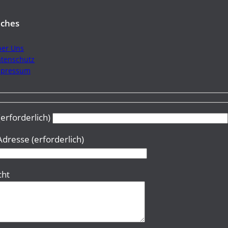
iches
er Uns
tenschutz
mpressum
erforderlich)
Adresse (erforderlich)
cht