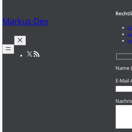
Rechtl
Markus-Dev
Üb
Da
I
X
RSS-Feed
Name (
E-Mail 
Nachri