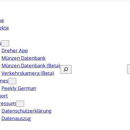
me
ekte
s
Dreher App
Münzen Datenbank
Münzen Datenbank (Beta)
Suchen
Verkehrskamera (Beta)
mes
Peekly German
ort
ressum
Datenschutzerklärung
Datenauszug