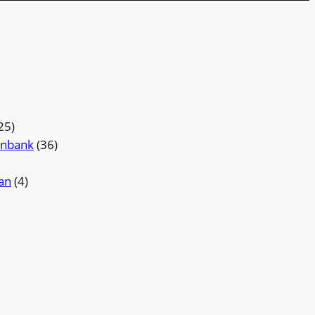
25)
enbank
(36)
an
(4)