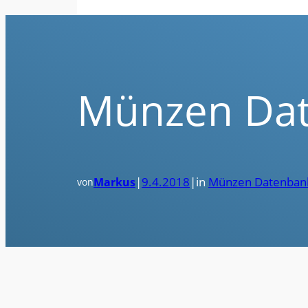
Münzen Date
|
9.4.2018
|
in
Münzen Datenban
Markus
von