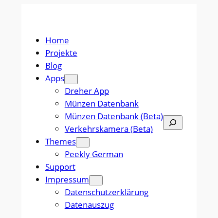
Zum
Inhalt
springen
Home
Projekte
Blog
Apps
Dreher App
Münzen Datenbank
Münzen Datenbank (Beta)
Suchen
Verkehrskamera (Beta)
Themes
Peekly German
Support
Impressum
Datenschutzerklärung
Datenauszug