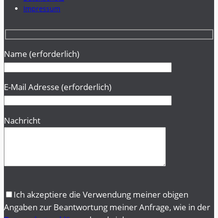
Impressum
Name (erforderlich)
E-Mail Adresse (erforderlich)
Nachricht
B
B
Ich akzeptiere die Verwendung meiner obigen
i
i
Angaben zur Beantwortung meiner Anfrage, wie in der
t
t